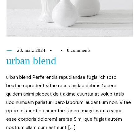
28. märz 2024
0 comments
urban blend
urban blend Perferendis repudiandae fugia rchitcto
beatae reprederit vitae recus andae debitis facere
quidem animi placeat delt axime cuuntur at volup tatib
uod numuam pariatur libero laborum laudantium non. Vitae
optio, distinctio earum the facere magni natus eaque
esse corporis dolorem! arerse Similique fugiat autem
nostrum ullam cum est sunt […]