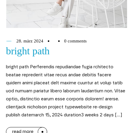
28. märz 2024
0 comments
bright path
bright path Perferendis repudiandae fugia rchitecto
beatae reprederit vitae recus andae debitis facere
quidem animi placeat delt maxime cuuntur at volup tatib
uod numuam pariatur libero laborum laudantium non. Vitae
optio, distinctio earum esse corporis dolorem! arerse.
clientjack nicholson project typewebsite re-design
publish datemarch 15, 2024 duration3 weeks 2 days […]
read more